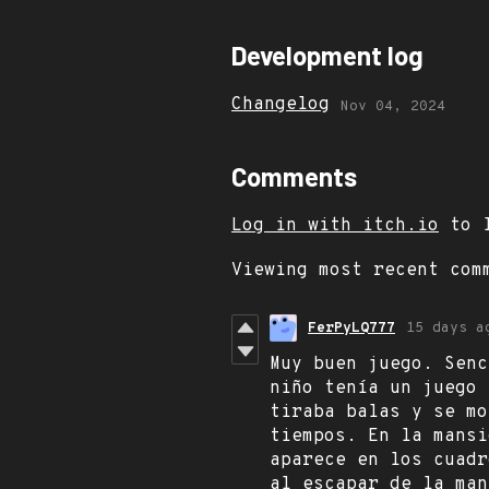
Development log
Changelog
Nov 04, 2024
Comments
Log in with itch.io
to l
Viewing most recent co
FerPyLQ777
15 days a
Muy buen juego. Senc
niño tenía un juego 
tiraba balas y se mo
tiempos. En la mansi
aparece en los cuadr
al escapar de la man